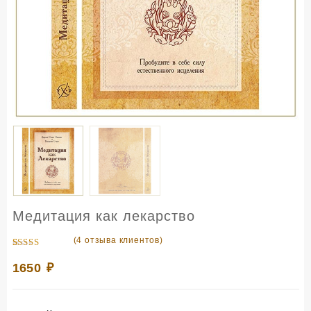
Медитация как лекарство
(
4
отзыва клиентов)
Рейтинг
4
5.00
1650
из 5 на
₽
основе
опроса
пользователей