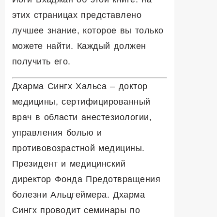
этих страницах представлено
лучшее знание
,
которое вы только
можете найти
. К
аждый должен
получить его
.
Д
харма
С
ингх
Х
альса
– доктор
медицины, сертифицированный
врач в области анестезиологии,
управления болью и
противовозрастной медицины.
Президент и медицинский
директор Фонда Предотвращения
болезни Альцгеймера. Дхарма
Сингх проводит семинары по