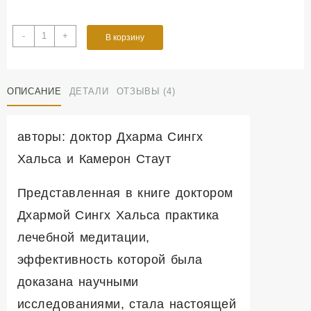
Количество
-
+
В корзину
товара
Медитация
как
лекарство
ОПИСАНИЕ
ДЕТАЛИ
ОТЗЫВЫ (4)
авторы: доктор Дхарма Сингх
Хальса и Камерон Стаут
Представленная в книге доктором
Дхармой Сингх Хальса практика
лечебной медитации,
эффективность которой была
доказана научными
исследованиями, стала настоящей